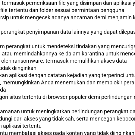
ime termasuk pemeriksaan file yang disimpan dan aplikas
ile tertentu dan folder sesuai permintaan pengguna
 arsip untuk mengecek adanya ancaman demi menjamin
perangkat penyimpanan data lainnya yang dapat dilepas
m perangkat untuk mendeteksi tindakan yang mencurig
atau memindahkannya ke dalam karantina untuk mence
ir oleh ransomware, termasuk memulihkan akses data
idak diinginkan
akan aplikasi dengan catatan kejadian yang terperinci
uri, memungkinkan Anda menemukan dan memblokir perang
nda
ri situs tertentu di browser populer demi perlindungan
amanan untuk meningkatkan perlindungan perangkat d
ungi dari akses yang tidak sah, serta mencegah keboco
plikasi tertentu
tu membatasi akses pada konten yang tidak diinginkan 