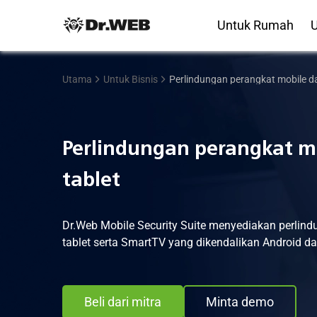
Untuk Rumah
U
Utama
Untuk Bisnis
Perlindungan perangkat mobile da
Perlindungan perangkat m
tablet
Dr.Web Mobile Security Suite menyediakan perlin
tablet serta SmartTV yang dikendalikan Android d
Beli dari mitra
Minta demo