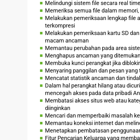
Melindungi sistem file secara real t
Memeriksa semua file dalam memori, f
Melakukan pemeriksaan lengkap file
terkompresi
Melakukan pemeriksaan kartu SD dan 
macam ancaman
Memantau perubahan pada area siste
Menghapus ancaman yang ditemukan 
Membuka kunci perangkat jika diblok
Menyaring panggilan dan pesan yang t
Mencatat statistik ancaman dan tind
Dalam hal perangkat hilang atau dic
mencegah akses pada data pribadi A
Membatasi akses situs web atau katego
diinginkan
Mencari dan memperbaiki masalah ke
Memantau koneksi internet dan melind
Menetapkan pembatasan penggunaan a
Fitur Pencarian Keluarga yang memban