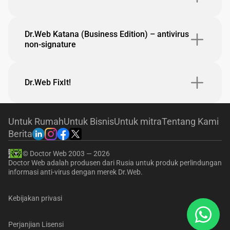
Dr.Web Katana (Business Edition) – antivirus
non-signature
Dr.Web FixIt!
Untuk Rumah
Untuk Bisnis
Untuk mitra
Tentang Kami
Berita
© Doctor Web
2003 —
2026
Doctor Web adalah produsen dari Rusia untuk produk perlindungan
informasi anti-virus dengan merek Dr.Web.
Kebijakan privasi
Perjanjian Lisensi